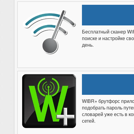
Бесплатный сканер WiF
поиске и настройке св
день.
WIBR+ брутфорс прило
подобрать пароль путе
словарей уже есть в к
сетей.