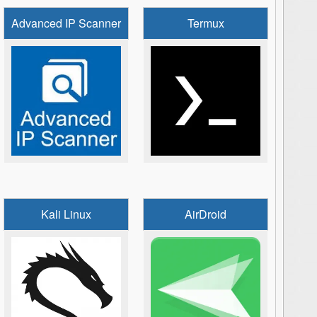
Advanced IP Scanner
Termux
Kali Linux
AirDroid