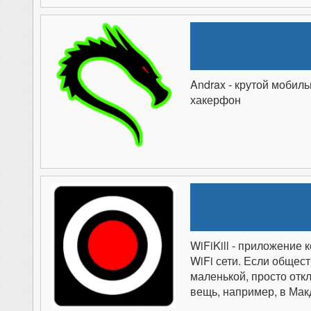
Andrax - крутой мобил
хакерфон
WiFiKill - приложение 
WiFi сети. Если общес
маленькой, просто отк
вещь, например, в Мак