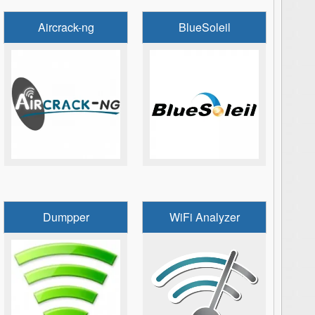
Aircrack-ng
BlueSoleil
Dumpper
WiFi Analyzer