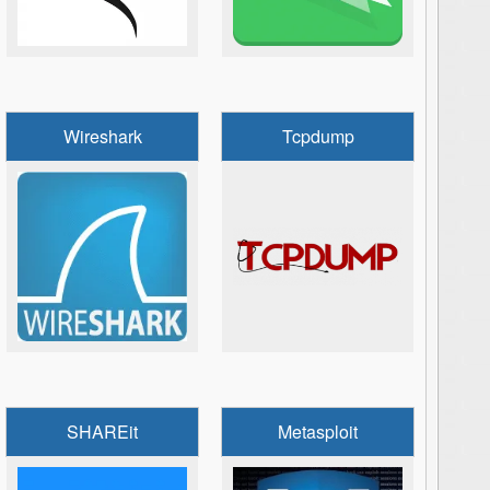
Wireshark
Tcpdump
SHAREit
Metasploit