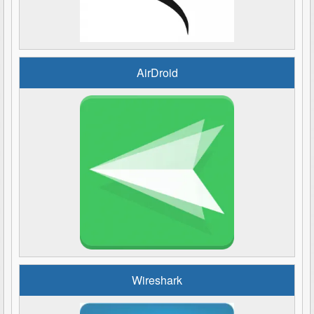
AirDroid
Wireshark