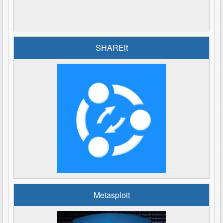
SHAREit
Metasploit