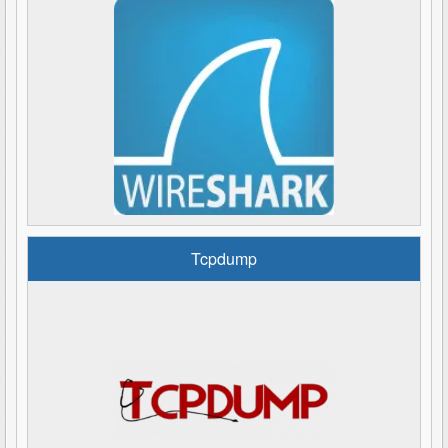
Tcpdump